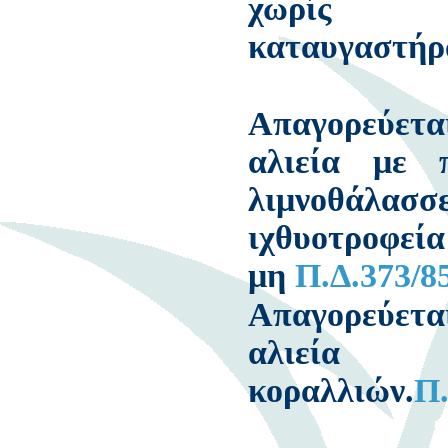
χωρίς
καταυγαστή
Απαγορεύετα
αλιεία με 
λιμνοθάλασ
ιχθυοτροφ
μη
Π.Δ.373/8
Απαγορεύετα
αλιεία 
κοραλλιών.
Π.