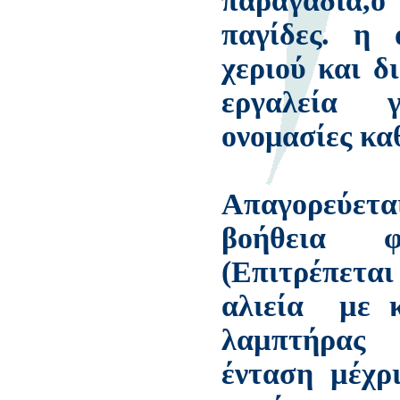
παραγάδια,
παγίδες. η 
χεριού και 
εργαλεία 
ονομασίες κα
Απαγορεύετα
βοήθεια φ
(Επιτρέπετ
αλιεία µε 
λαµπτήρας
ένταση µέχ