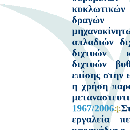
κυκλωτικών 
δραγών
µηχανοκί
απλαδιών δι
διχτυών κ
διχτυών βυθ
επίσης στην 
η χρήση παρ
µεταναστε
1967/2006
Σ
εργαλεία πε