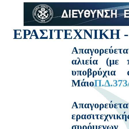
ΕΡΑΣΙΤΕΧΝΙΚΗ -
Απαγορεύετα
αλιεία (με 
υποβρύχια 
Μάιο
Π.Δ.373
Απαγορεύε
ερασιτεχνικ
συρόµεν